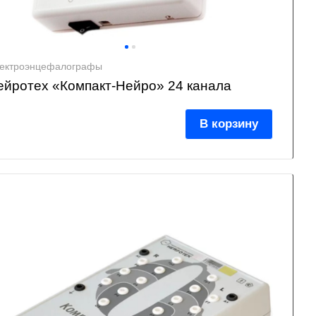
ектроэнцефалографы
ейротех «Компакт-Нейро» 24 канала
В корзину