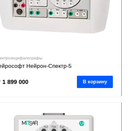
ектроэнцефалографы
ейрософт Нейрон-Спектр-5
т 1 899 000
В корзину