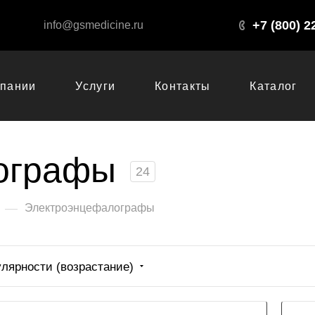
+7 (800) 2
info@gsmedicine.ru
мпании
Услуги
Контакты
Каталог
ографы
24
—
Электроэнцефалографы
улярности (возрастание)