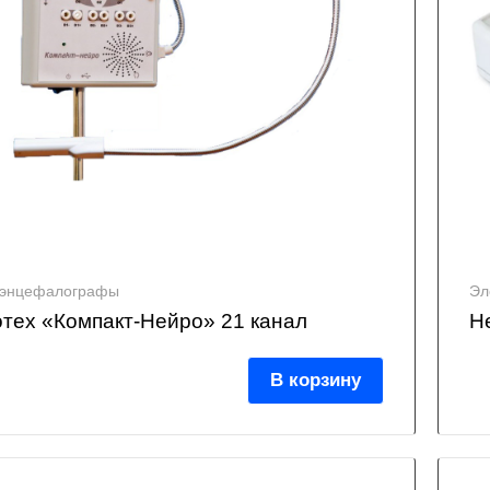
оэнцефалографы
Эл
тех «Компакт-Нейро» 21 канал
Н
В корзину