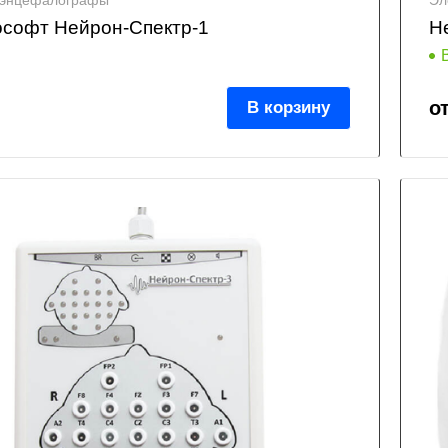
оэнцефалографы
Эл
софт Нейрон-Спектр-1
Н
о
В корзину