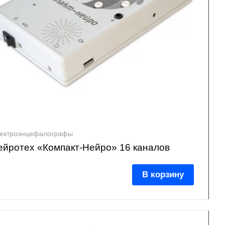
ектроэнцефалографы
ейротех «Компакт-Нейро» 16 каналов
В корзину