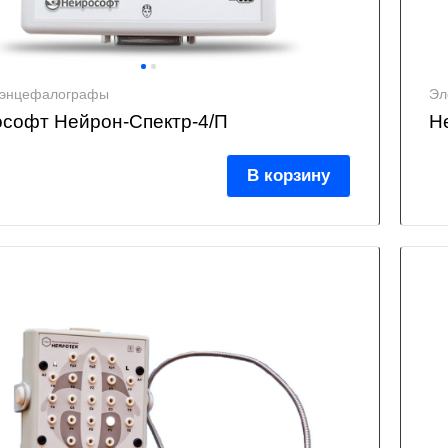
оэнцефалографы
Эл
софт Нейрон-Спектр-4/П
Н
В корзину