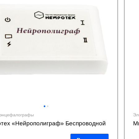
оэнцефалографы
Эл
тех «Нейрополиграф» Беспроводной
М