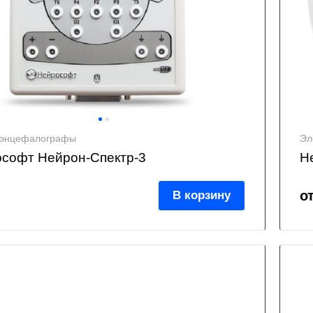
оэнцефалографы
Эл
софт Нейрон-Спектр-3
Н
о
В корзину