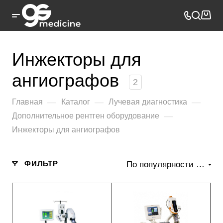
Инжекторы для
ангиографов
2
—
—
—
Главная
Каталог
Лучевая диагностика
—
Дополнительное рентген оборудование
Инжекторы для ангиографов
ФИЛЬТР
По популярности (возрастание)