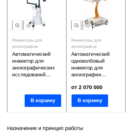
Инжекторы для
Инжекторы для
ангиографов
ангиографов
Автоматический
Автоматический
инжектор для
одноколбовый
ангиографических
инжектор для
исследований
ангиографии
сердца и сосудов
MEDRAD Mark 7
от 2 070 000
MEDRAD Avanta
Arterion
В корзину
В корзину
Назначение и принцип работы