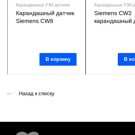
Карандашные УЗИ датчики
Карандашные УЗИ д
Карандашный датчик
Siemens CW2
Siemens CW8
карандашный 
В корзину
В ко
Назад к списку