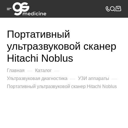
Портативный
ультразвуковой сканер
Hitachi Noblus
—
—
Главная
Каталог
—
—
Ультразвуковая диагностика
УЗИ аппараты
Портативный ультразвуковой сканер Hitachi Noblus