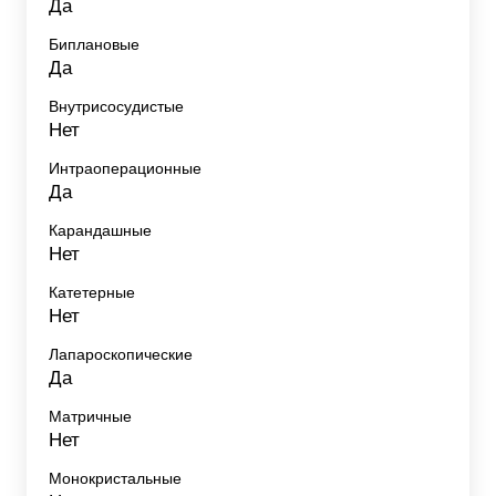
Да
Биплановые
Да
Внутрисосудистые
Нет
Интраоперационные
Да
Карандашные
Нет
Катетерные
Нет
Лапароскопические
Да
Матричные
Нет
Монокристальные