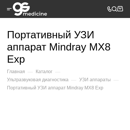
Портативный УЗИ
аппарат Mindray MX8
Exp
—
—
Главная
Каталог
—
—
Ультразвуковая диагностика
УЗИ аппараты
Портативный УЗИ аппарат Mindray MX8 Exp