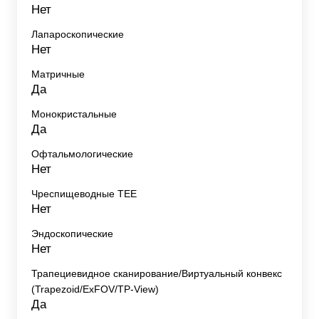
Нет
Лапароскопические
Нет
Матричные
Да
Монокристальные
Да
Офтальмологические
Нет
Чреспищеводные TEE
Нет
Эндоскопические
Нет
Трапециевидное сканирование/Виртуальный конвекс
(Trapezoid/ExFOV/TP-View)
Да