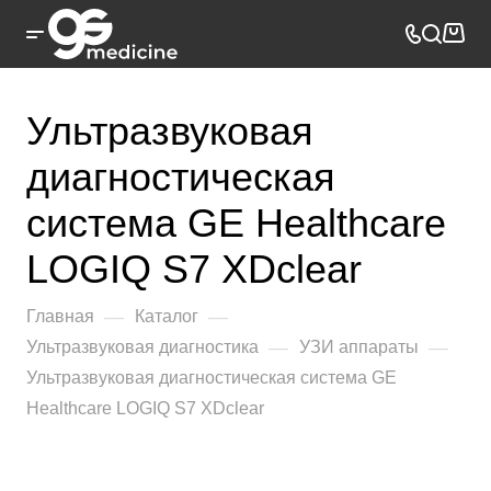
Ультразвуковая
диагностическая
система GE Healthcare
LOGIQ S7 XDclear
—
—
Главная
Каталог
—
—
Ультразвуковая диагностика
УЗИ аппараты
Ультразвуковая диагностическая система GE
Healthcare LOGIQ S7 XDclear