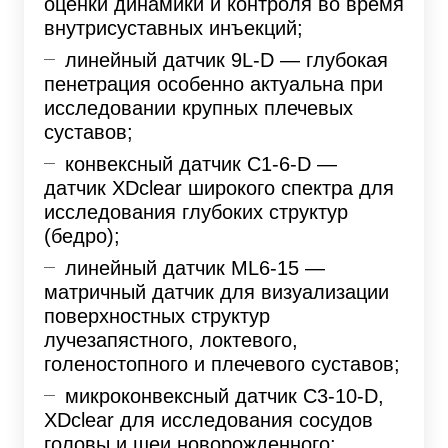
оценки динамики и контроля во время
внутрисуставных инъекций;
линейный датчик 9L-D — глубокая
пенетрация особенно актуальна при
исследовании крупных плечевых
суставов;
конвексный датчик C1-6-D —
датчик XDclear широкого спектра для
исследования глубоких структур
(бедро);
линейный датчик ML6-15 —
матричный датчик для визуализации
поверхностных структур
лучезапястного, локтевого,
голеностопного и плечевого суставов;
микроконвексный датчик C3-10-D,
XDclear для исследования сосудов
головы и шеи новорожденного;