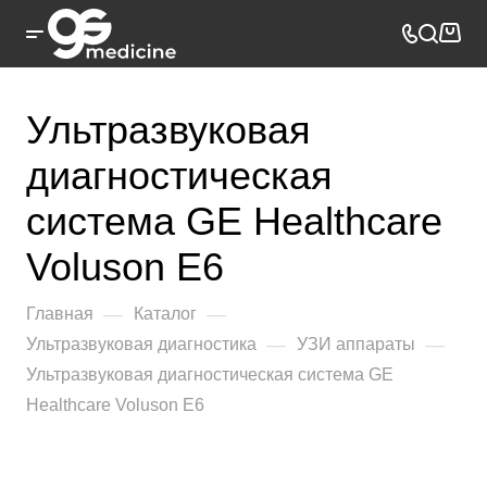
Ультразвуковая
диагностическая
система GE Healthcare
Voluson E6
—
—
Главная
Каталог
—
—
Ультразвуковая диагностика
УЗИ аппараты
Ультразвуковая диагностическая система GE
Healthcare Voluson E6