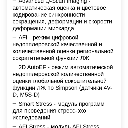
Advanced Q-Scan Imaging -
автоматическая оценка и цветовое
кодирование синхронности
сокращения, деформации и скорости
деформации миокарда
AFI - режим цифровой
недопплеровской качественной и
количественной оценки региональной
сократительной функции ЛЖ
2D AutoEF - режим автоматической
недопплеровской количественной
оценки глобальной сократительной
функции ЛЖ по Simpson (датчики 4V-
D, M5S-D)
Smart Stress - модуль программ
для проведения стресс-эхо
исследований
AFI Stress - модуль AFI Stress