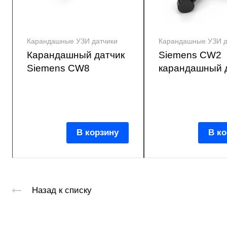
Карандашные УЗИ датчики
Карандашные УЗИ д
Карандашный датчик
Siemens CW2
Siemens CW8
карандашный 
В корзину
В ко
Назад к списку