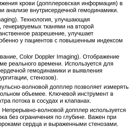
ижения крови (допплеровская информация) в
ри анализе внутрисердечной гемодинамики.
maging). Технология, улучшающая
, генерируемых тканями на второй
анственное разрешение, улучшает
собенно у пациентов с повышенным индексом
ание, Color Doppler Imaging). Отображение
име реального времени. Используется для
сердечной гемодинамики и выявления
ургитации, стенозов).
пульсно-волновой допплер позволяет измерять
рольном объемее. Ключевой инструмент в
тра потока в сосудах и клапанах.
. Непрерывно-волновой допплер используется
ка без ограничения по глубине. Важен при
ороками сердца и выраженными стенозами.