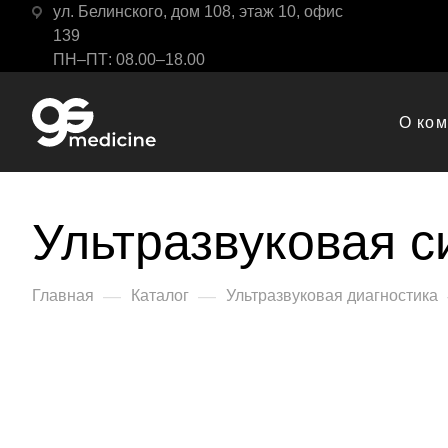
ул. Белинского, дом 108, этаж 10, офис
139
ПН–ПТ: 08.00–18.00
О ко
Ультразвуковая сис
—
—
Главная
Каталог
Ультразвуковая диагностика