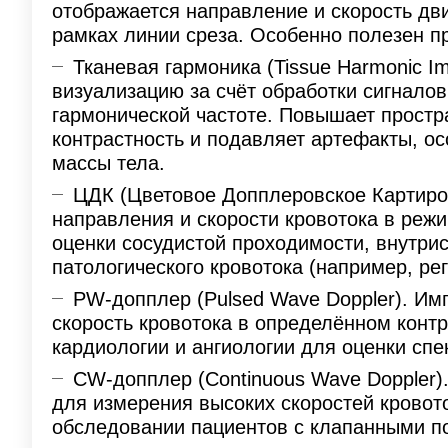
отображается направление и скорость дв
рамках линии среза. Особенно полезен п
Тканевая гармоника (Tissue Harmonic I
визуализацию за счёт обработки сигналов
гармонической частоте. Повышает простр
контрастность и подавляет артефакты, о
массы тела.
ЦДК (Цветовое Допплеровское Картиров
направления и скорости кровотока в реж
оценки сосудистой проходимости, внутри
патологического кровотока (например, рег
PW-допплер (Pulsed Wave Doppler). Им
скорость кровотока в определённом конт
кардиологии и ангиологии для оценки спек
CW-допплер (Continuous Wave Doppler)
для измерения высоких скоростей кровото
обследовании пациентов с клапанными п