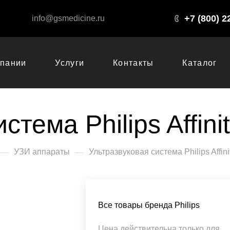
+7 (800) 2
info@gsmedicine.ru
мпании
Услуги
Контакты
Каталог
тема Philips Affinit
—
—
УЗИ аппараты
Ультразвуковая система Philips Affini
Все товары бренда Philips
Цена действительна только для