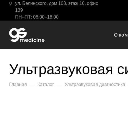
ул. Белинского, дом 108, этаж 10, офис
139
ПН–ПТ: 08.00–18.00
О ко
Ультразвуковая с
—
—
Главная
Каталог
Ультразвуковая диагностика