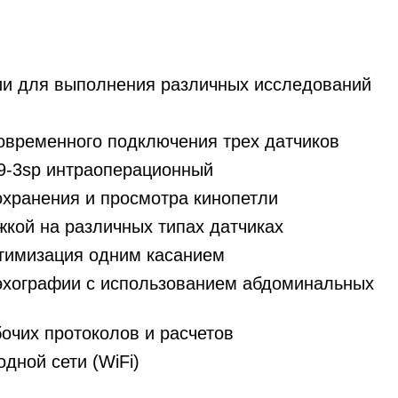
ии для выполнения различных исследований
овременного подключения трех датчиков
C9-3sp интраоперационный
охранения и просмотра кинопетли
кой на различных типах датчиках
оптимизация одним касанием
эхографии с использованием абдоминальных
очих протоколов и расчетов
дной сети (WiFi)