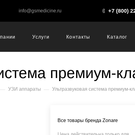
+7 (800) 2
info@gsmedicine.ru
мпании
Услуги
Контакты
Каталог
истема премиум-кл
—
—
УЗИ аппараты
Ультразвуковая система премиум-кл
Все товары бренда Zonare
Цена действительна только для