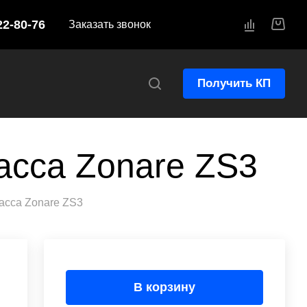
22-80-76
Заказать звонок
Получить КП
асса Zonare ZS3
асса Zonare ZS3
В корзину