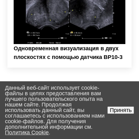
Одновременная визуализация в двух
плоскостях с помощью датчика BP10-3
Характеристики
Данный веб-сайт использует cookie-
файлы в целях предоставления вам
лучшего пользовательского опыта на
нашем сайте. Продолжая
использовать данный сайт, вы
Принять
Количество портов для датчиков
соглашаетесь с использованием нами
3
cookie-файлов. Для получения
дополнительной информации см.
3D/4D датчик
Политика Cookie
.
Главная
Поиск
Корзина
Услуги
Каталог
Контакты
Да