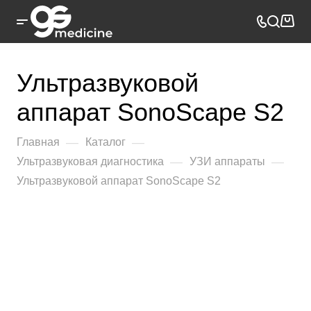
Ультразвуковой
аппарат SonoScape S2
—
—
Главная
Каталог
—
—
Ультразвуковая диагностика
УЗИ аппараты
Ультразвуковой аппарат SonoScape S2