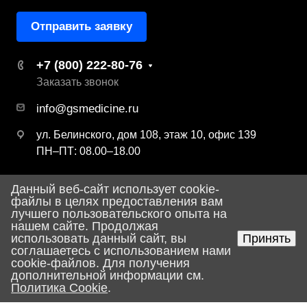
Отправить заявку
+7 (800) 222-80-76
Заказать звонок
info@gsmedicine.ru
ул. Белинского, дом 108, этаж 10, офис 139
ПН–ПТ: 08.00–18.00
Данный веб-сайт использует cookie-
© 2026 ООО «ДЖИ ЭС Медицина»
файлы в целях предоставления вам
лучшего пользовательского опыта на
Политика конфиденциальности
нашем сайте. Продолжая
использовать данный сайт, вы
Принять
соглашаетесь с использованием нами
Разработка сайта
cookie-файлов. Для получения
дополнительной информации см.
Политика Cookie
.
Главная
Поиск
Корзина
Услуги
Каталог
Контакты