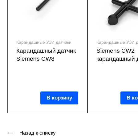
Карандашные УЗИ датчики
Карандашные УЗИ д
Карандашный датчик
Siemens CW2
Siemens CW8
карандашный 
В корзину
В ко
Назад к списку