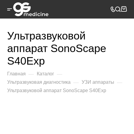
Ультразвуковой
аппарат SonoScape
S40Exp
—
—
Главная
Каталог
—
—
Ультразвуковая диагностика
УЗИ аппараты
Ультразвуковой аппарат SonoScape S40Exp