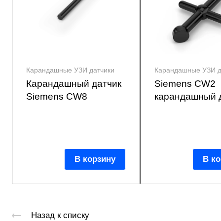
Карандашные УЗИ датчики
Карандашные УЗИ д
Карандашный датчик
Siemens CW2
Siemens CW8
карандашный 
В корзину
В ко
Назад к списку