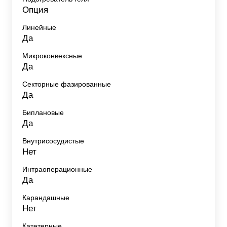
Опция
Линейные
Да
Микроконвексные
Да
Секторные фазированные
Да
Биплановые
Да
Внутрисосудистые
Нет
Интраоперационные
Да
Карандашные
Нет
Катетерные