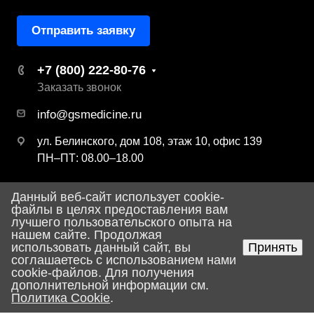
Отправить заявку
+7 (800) 222-80-76
Заказать звонок
info@gsmedicine.ru
ул. Белинского, дом 108, этаж 10, офис 139
ПН–ПТ: 08.00–18.00
Данный веб-сайт использует cookie-
© 2026 ООО «ДЖИ ЭС Медицина»
файлы в целях предоставления вам
лучшего пользовательского опыта на
Политика конфиденциальности
нашем сайте. Продолжая
использовать данный сайт, вы
Принять
соглашаетесь с использованием нами
Разработка сайта
cookie-файлов. Для получения
дополнительной информации см.
Политика Cookie
.
Главная
Поиск
Корзина
Услуги
Каталог
Контакты