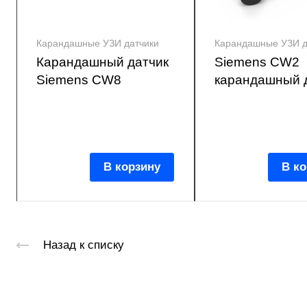
Карандашные УЗИ датчики
Карандашные УЗИ д
Карандашный датчик
Siemens CW2
Siemens CW8
карандашный 
В корзину
В ко
Назад к списку