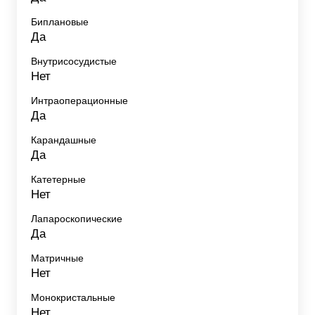
Биплановые
Да
Внутрисосудистые
Нет
Интраоперационные
Да
Карандашные
Да
Катетерные
Нет
Лапароскопические
Да
Матричные
Нет
Монокристальные
Нет