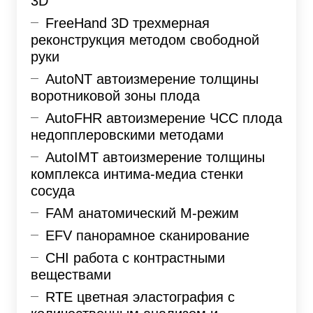
3D
FreeHand 3D трехмерная
реконструкция методом свободной
руки
AutoNT автоизмерение толщины
воротниковой зоны плода
AutoFHR автоизмерение ЧСС плода
недопплеровскими методами
AutoIMT автоизмерение толщины
комплекса интима-медиа стенки
сосуда
FAM анатомический М-режим
EFV панорамное сканирование
CHI работа с контрастными
веществами
RTE цветная эластография с