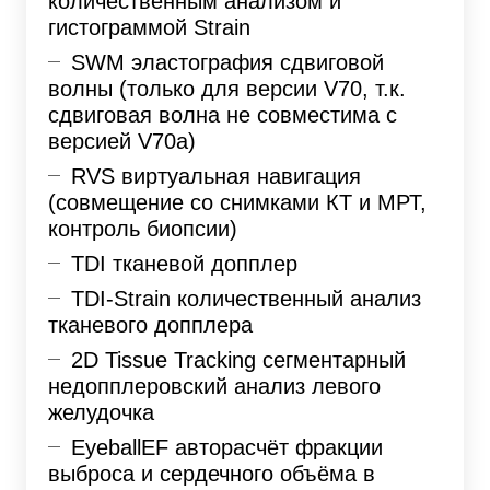
количественным анализом и
гистограммой Strain
SWM эластография сдвиговой
волны (только для версии V70, т.к.
сдвиговая волна не совместима с
версией V70a)
RVS виртуальная навигация
(совмещение со снимками КТ и МРТ,
контроль биопсии)
TDI тканевой допплер
TDI-Strain количественный анализ
тканевого допплера
2D Tissue Tracking сегментарный
недопплеровский анализ левого
желудочка
EyeballEF авторасчёт фракции
выброса и сердечного объёма в