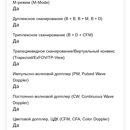
M-режим (M-Mode)
Да
Дуплексное сканирование (В + В, В + М, В + D)
Да
Триплексное сканирование (В + D + CFM)
Да
Трапециевидное сканирование/Виртуальный конвекс
(Trapezoid/ExFOV/TP-View)
Да
Импульсно-волновой допплер (PW, Pulsed Wave
Doppler)
Да
Постоянно-волновой допплер (CW, Continuous Wave
Doppler)
Да
Цветовой допплер, ЦДК (CFM, CFA, Color Doppler)
Да