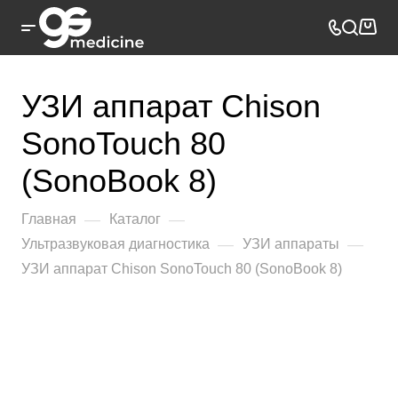
УЗИ аппарат Chison
SonoTouch 80
(SonoBook 8)
—
—
Главная
Каталог
—
—
Ультразвуковая диагностика
УЗИ аппараты
УЗИ аппарат Chison SonoTouch 80 (SonoBook 8)