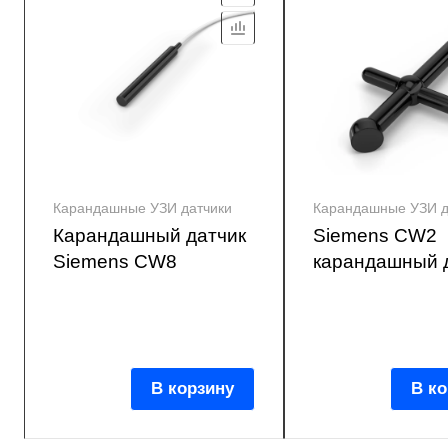
Карандашные УЗИ датчики
Карандашные УЗИ д
Карандашный датчик
Siemens CW2
Siemens CW8
карандашный 
В корзину
В ко