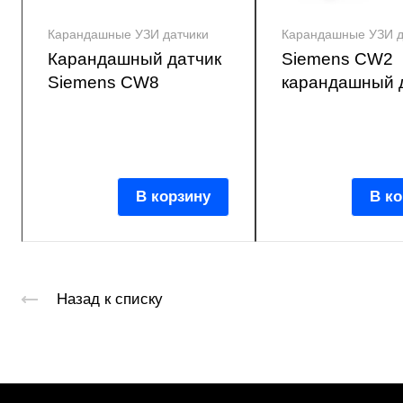
Карандашные УЗИ датчики
Карандашные УЗИ д
Карандашный датчик
Siemens CW2
Siemens CW8
карандашный 
В корзину
В ко
Назад к списку