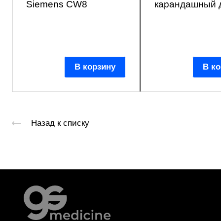
Siemens CW8
карандашный 
В корзину
В ко
Назад к списку