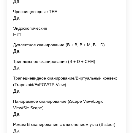
Да
Чреспищеводные TEE
Да
Эндоскопические
Нет
Дуплексное сканирование (В + В, В + М, В + D)
Да
Триплексное сканирование (В + D + CFM)
Да
Трапециевидное сканирование/Виртуальный конвекс
(Trapezoid/ExFOV/TP-View)
Да
Панорамное сканирование (iScape View/Logiq
View/Sie Scape)
Да
Режим B-сканирования с отклонением угла (B steer)
Да