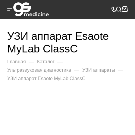
УЗИ аппарат Esaote
MyLab ClassC
—
—
Главная
Каталог
—
—
Ультразвуковая диагностика
УЗИ аппараты
УЗИ аппарат Esaote MyLab ClassC