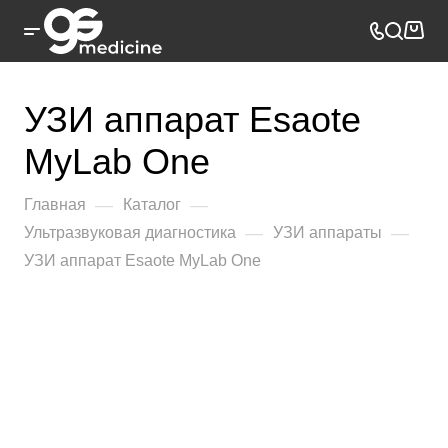
УЗИ аппарат Esaote
MyLab One
—
—
Главная
Каталог
—
—
Ультразвуковая диагностика
УЗИ аппараты
УЗИ аппарат Esaote MyLab One