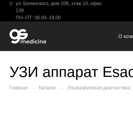
ул. Белинского, дом 108, этаж 10, офис
139
ПН–ПТ: 08.00–18.00
О ко
УЗИ аппарат Esao
—
—
Главная
Каталог
Ультразвуковая диагностика