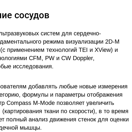
ние сосудов
льтразвуковых систем для сердечно-
ндаментального режима визуализации 2D-M
(с применением технологий TEI и XView) и
нологиями CFM, PW и CW Doppler,
юбые исследования.
зователям добавлять любые новые измерения
тегорию, формулы и параметры отображения
етр Compass M-Mode позволяет увеличить
(картирования ткани по скорости), в то время
ет полный анализ движения стенок для оценки
рдечной мышцы.