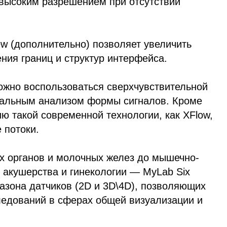
высоким разрешением при отсутствии
w (дополнительно) позволяет увеличить
ния границ и структур интерфейса.
ожно воспользоваться сверхчувствительной
циальным анализом формы сигналов. Кроме
ию такой современной технологии, как XFlow,
 потоки.
х органов и молочных желез до мышечно-
 акушерства и гинекологии — MyLab Six
азона датчиков (2D и 3D\4D), позволяющих
следований в сферах общей визуализации и