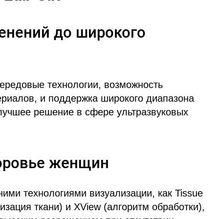
енений до широкого
передовые технологии, возможность
риалов, и поддержка широкого диапазона
 лучшее решение в сфере ультразвуковых
оровье женщин
ними технологиями визуализации, как Tissue
зация ткани) и XView (алгоритм обработки),