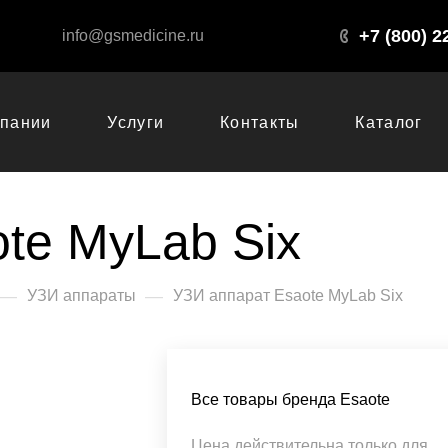
+7 (800) 2
info@gsmedicine.ru
мпании
Услуги
Контакты
Каталог
te MyLab Six
—
—
УЗИ аппараты
УЗИ аппарат Esaote MyLab Six
Все товары бренда Esaote
Цена действительна только для