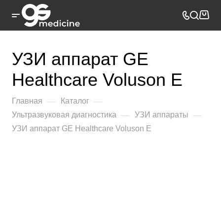
УЗИ аппарат GE
Healthcare Voluson E
—
—
Главная
Каталог
—
—
Ультразвуковая диагностика
УЗИ аппараты
УЗИ аппарат GE Healthcare Voluson E