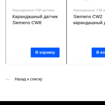
Карандашные УЗИ датчики
Карандашные УЗИ д
Карандашный датчик
Siemens CW2
Siemens CW8
карандашный 
В корзину
В ко
Назад к списку