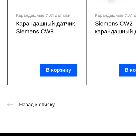
Карандашные УЗИ датчики
Карандашные УЗИ д
Карандашный датчик
Siemens CW2
Siemens CW8
карандашный 
В корзину
В ко
Назад к списку