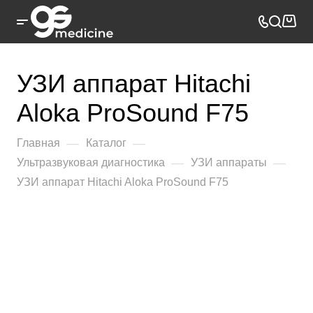
УЗИ аппарат Hitachi
Aloka ProSound F75
—
—
Главная
Каталог
—
—
Ультразвуковая диагностика
УЗИ аппараты
УЗИ аппарат Hitachi Aloka ProSound F75