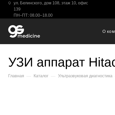
ул. Белинского, дом 108, этаж 10, офис
139
ПН–ПТ: 08.00–18.00
О ко
УЗИ аппарат Hitac
—
—
Главная
Каталог
Ультразвуковая диагностика