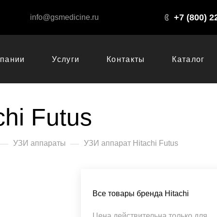
+7 (800) 2
info@gsmedicine.ru
мпании
Услуги
Контакты
Каталог
hi Futus
—
—
УЗИ аппараты
УЗИ аппарат Hitachi Futus
Все товары бренда Hitachi
Цена действительна только для