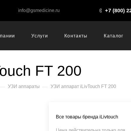
+7 (800) 2
info@gsmedicine.ru
мпании
Услуги
Контакты
Каталог
Touch FT 200
—
—
УЗИ аппараты
УЗИ аппарат iLivTouch FT 200
Все товары бренда iLivtouch
Цена действительна только для