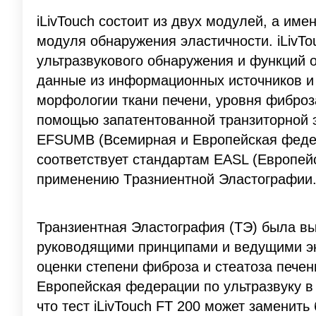
iLivTouch состоит из двух модулей, а им
модуля обнаружения эластичности. iLivTo
ультразвукового обнаружения и функций 
данные из информационных источников и
морфологии ткани печени, уровня фиброз
помощью запатентованной транзиторной
EFSUMB (Всемирная и Европейская федера
соответствует стандартам EASL (Европей
применению Tразниентной Эластографии
Транзиентная Эластография (ТЭ) была в
руководящими принципами и ведущими эк
оценки степени фиброза и стеатоза пече
Европейская федерации по ультразвуку в 
что тест iLivTouch FT 200 может заменит