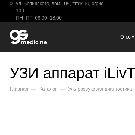
ул. Белинского, дом 108, этаж 10, офис
139
ПН–ПТ: 08.00–18.00
О ко
УЗИ аппарат iLiv
—
—
Главная
Каталог
Ультразвуковая диагностика