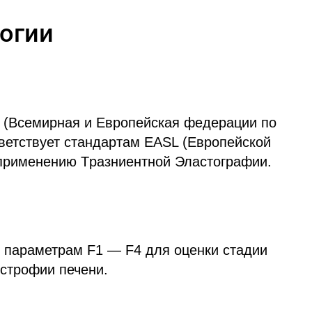
огии
(Всемирная и Европейская федерации по
тветствует стандартам EASL (Европейской
 применению Tразниентной Эластографии.
 параметрам F1 — F4 для оценки стадии
строфии печени.