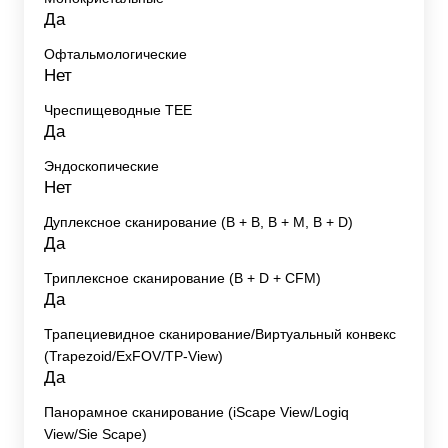
Да
Офтальмологические
Нет
Чреспищеводные TEE
Да
Эндоскопические
Нет
Дуплексное сканирование (В + В, В + М, В + D)
Да
Триплексное сканирование (В + D + CFM)
Да
Трапециевидное сканирование/Виртуальный конвекс
(Trapezoid/ExFOV/TP-View)
Да
Панорамное сканирование (iScape View/Logiq
View/Sie Scape)