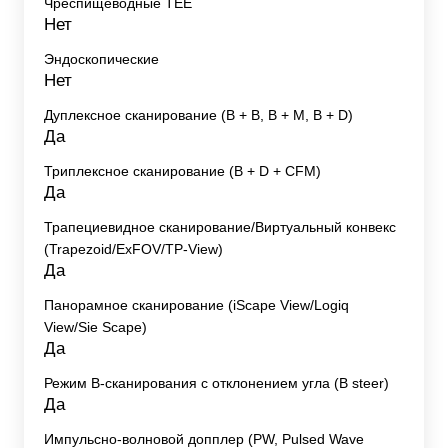
Чреспищеводные TEE
Нет
Эндоскопические
Нет
Дуплексное сканирование (В + В, В + М, В + D)
Да
Триплексное сканирование (В + D + CFM)
Да
Трапециевидное сканирование/Виртуальный конвекс
(Trapezoid/ExFOV/TP-View)
Да
Панорамное сканирование (iScape View/Logiq
View/Sie Scape)
Да
Режим B-сканирования с отклонением угла (B steer)
Да
Импульсно-волновой допплер (PW, Pulsed Wave