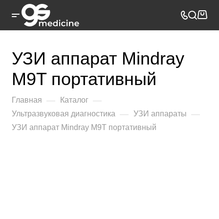
УЗИ аппарат Mindray
M9T портативный
—
—
Главная
Каталог
—
—
Ультразвуковая диагностика
УЗИ аппараты
УЗИ аппарат Mindray M9T портативный