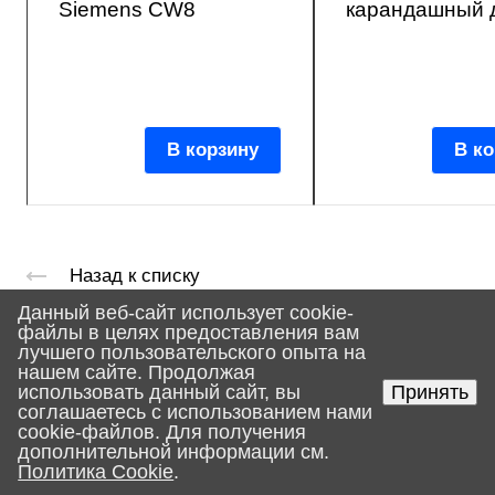
Siemens CW8
карандашный 
В корзину
В ко
Назад к списку
Данный веб-сайт использует cookie-
файлы в целях предоставления вам
лучшего пользовательского опыта на
нашем сайте. Продолжая
использовать данный сайт, вы
Принять
соглашаетесь с использованием нами
cookie-файлов. Для получения
дополнительной информации см.
Политика Cookie
.
Главная
Поиск
Корзина
Услуги
Каталог
Контакты