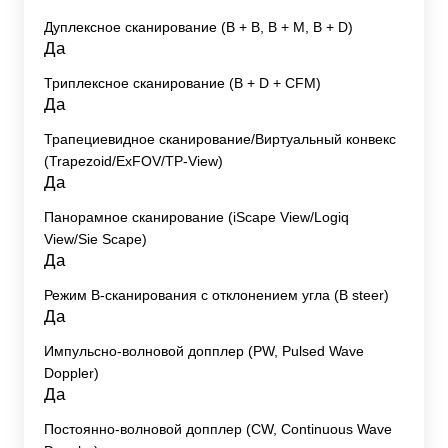
Дуплексное сканирование (В + В, В + М, В + D)
Да
Триплексное сканирование (В + D + CFM)
Да
Трапециевидное сканирование/Виртуальный конвекс
(Trapezoid/ExFOV/TP-View)
Да
Панорамное сканирование (iScape View/Logiq
View/Sie Scape)
Да
Режим B-сканирования с отклонением угла (B steer)
Да
Импульсно-волновой допплер (PW, Pulsed Wave
Doppler)
Да
Постоянно-волновой допплер (CW, Continuous Wave