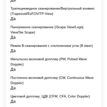
Да
Трапециевидное сканирование/Виртуальный конвекс
(Trapezoid/ExFOV/TP-View)
Да
Панорамное сканирование (iScape View/Logiq
View/Sie Scape)
Да
Режим B-сканирования с отклонением угла (B steer)
Да
Импульсно-волновой допплер (PW, Pulsed Wave
Doppler)
Да
Постоянно-волновой допплер (CW, Continuous Wave
Doppler)
Да
Цветовой допплер, ЦДК (CFM, CFA, Color Doppler)
Да