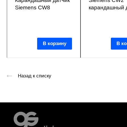
Карандашный датчик
Siemens CW2
Siemens CW8
карандашный 
В корзину
В ко
Назад к списку