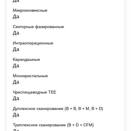
Да
Микроконвексные
Да
Секторные фазированные
Да
Интраоперационные
Да
Карандашные
Да
Монокристальные
Да
Чреспищеводные TEE
Да
Дуплексное сканирование (В + В, В + М, В + D)
Да
Триплексное сканирование (В + D + CFM)