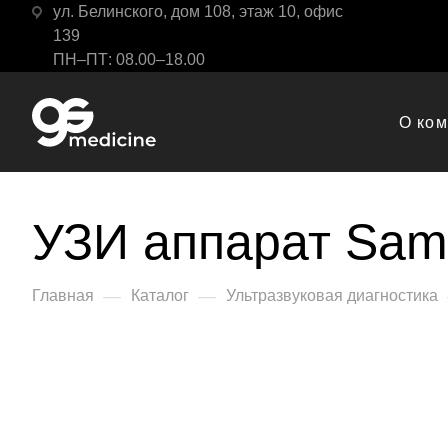
ул. Белинского, дом 108, этаж 10, офис
139
ПН–ПТ: 08.00–18.00
О ко
УЗИ аппарат Sam
—
—
Главная
Каталог
Ультразвуковая диагностика