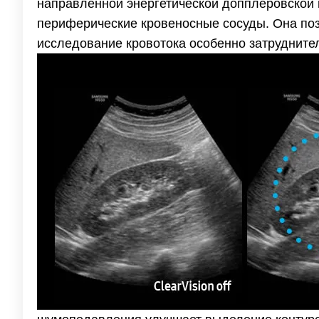
направленной энергетической допплеровской 
периферические кровеносные сосуды. Она позв
исследование кровотока особенно затрудните