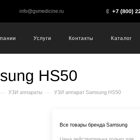
+7 (800) 2
info@gsmedicine.ru
мпании
Услуги
Контакты
Каталог
sung HS50
—
—
УЗИ аппараты
УЗИ аппарат Samsung HS50
Все товары бренда Samsung
Цена действительна только для