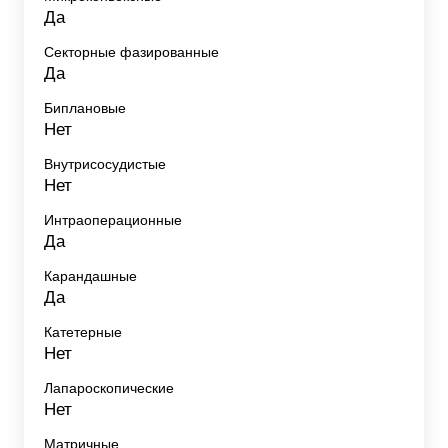
Да
Секторные фазированные
Да
Биплановые
Нет
Внутрисосудистые
Нет
Интраоперационные
Да
Карандашные
Да
Катетерные
Нет
Лапароскопические
Нет
Матричные