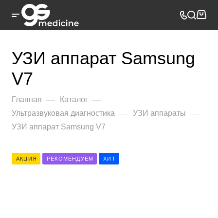
УЗИ аппарат Samsung
V7
—
—
Главная
Каталог
—
—
Ультразвуковая диагностика
УЗИ аппараты
УЗИ аппарат Samsung V7
АКЦИЯ
РЕКОМЕНДУЕМ
ХИТ