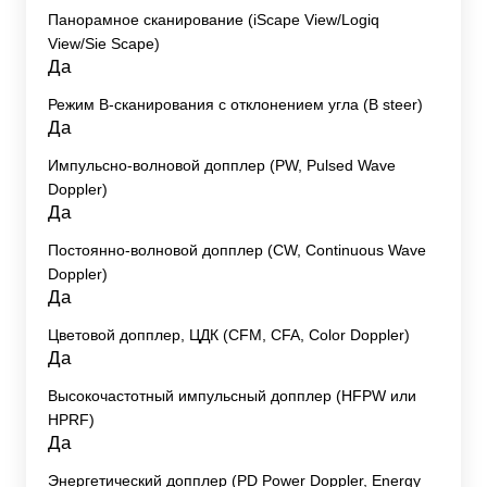
Панорамное сканирование (iScape View/Logiq
View/Sie Scape)
Да
Режим B-сканирования с отклонением угла (B steer)
Да
Импульсно-волновой допплер (PW, Pulsed Wave
Doppler)
Да
Постоянно-волновой допплер (CW, Continuous Wave
Doppler)
Да
Цветовой допплер, ЦДК (CFM, CFA, Color Doppler)
Да
Высокочастотный импульсный допплер (HFPW или
HPRF)
Да
Энергетический допплер (PD Power Doppler, Energy