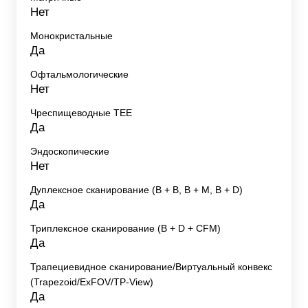
Нет
Монокристальные
Да
Офтальмологические
Нет
Чреспищеводные TEE
Да
Эндоскопические
Нет
Дуплексное сканирование (В + В, В + М, В + D)
Да
Триплексное сканирование (В + D + CFM)
Да
Трапециевидное сканирование/Виртуальный конвекс
(Trapezoid/ExFOV/TP-View)
Да