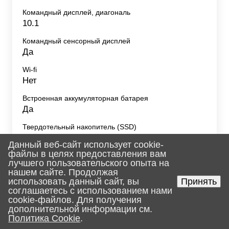
Командный дисплей, диагональ
10.1
Командный сенсорный дисплей
Да
Wi-fi
Нет
Встроенная аккумуляторная батарея
Да
Твердотельный накопитель (SSD)
Да
Данный веб-сайт использует cookie-
файлы в целях предоставления вам
лучшего пользовательского опыта на
нашем сайте. Продолжая
использовать данный сайт, вы
Принять
Рекомендуемые товары
соглашаетесь с использованием нами
cookie-файлов. Для получения
дополнительной информации см.
Политика Cookie
.
Главная
Поиск
Корзина
Услуги
Каталог
Контакты