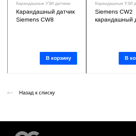
Карандашные УЗИ датчики
Карандашные УЗИ д
Карандашный датчик
Siemens CW2
Siemens CW8
карандашный 
В корзину
В ко
Назад к списку