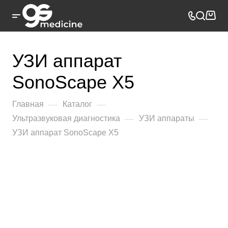
УЗИ аппарат
SonoScape X5
—
—
Главная
Каталог
—
—
Ультразвуковая диагностика
УЗИ аппараты
УЗИ аппарат SonoScape X5