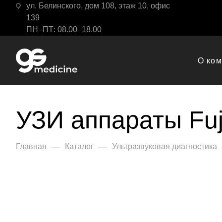
ул. Белинского, дом 108, этаж 10, офис
139
ПН–ПТ: 08.00–18.00
О ко
УЗИ аппараты Fujif
—
—
Главная
Каталог
Ультразвуковая диагностика