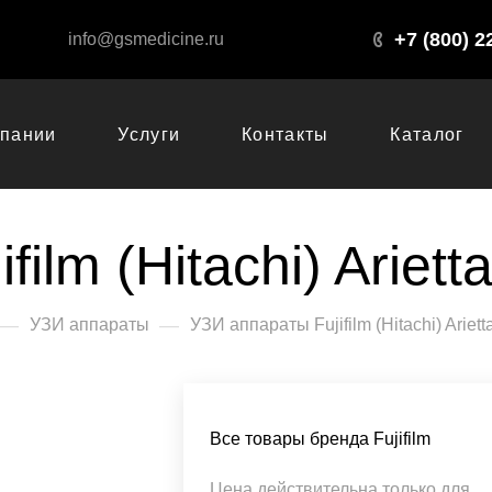
+7 (800) 2
info@gsmedicine.ru
мпании
Услуги
Контакты
Каталог
ilm (Hitachi) Ariett
—
—
УЗИ аппараты
УЗИ аппараты Fujifilm (Hitachi) Ariett
Все товары бренда Fujifilm
Цена действительна только для