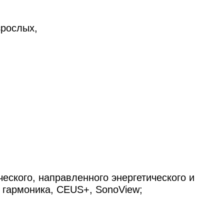
зрослых,
я
ческого, направленного энергетического и
 гармоника, CEUS+, SonoView;