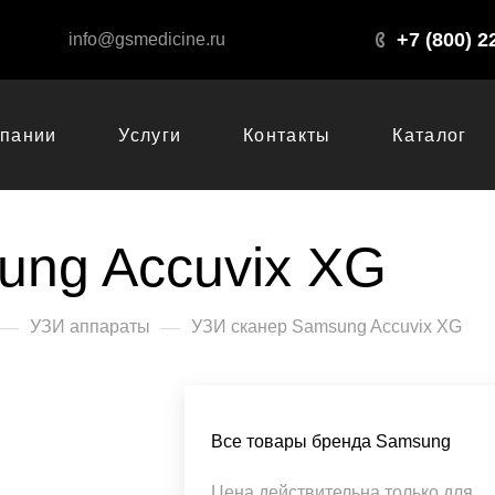
+7 (800) 2
info@gsmedicine.ru
мпании
Услуги
Контакты
Каталог
ung Accuvix XG
—
—
УЗИ аппараты
УЗИ сканер Samsung Accuvix XG
Все товары бренда Samsung
Цена действительна только для