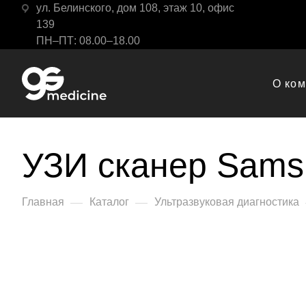
ул. Белинского, дом 108, этаж 10, офис
139
ПН–ПТ: 08.00–18.00
О ко
УЗИ сканер Sams
—
—
Главная
Каталог
Ультразвуковая диагностика