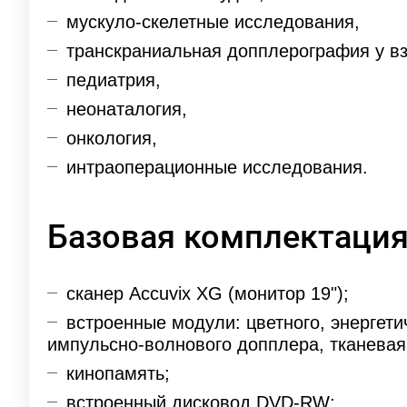
мускуло-скелетные исследования,
транскраниальная допплерография у в
педиатрия,
неонаталогия,
онкология,
интраоперационные исследования.
Базовая комплектаци
сканер Accuvix XG (монитор 19");
встроенные модули: цветного, энергети
импульсно-волнового допплера, тканевая
кинопамять;
встроенный дисковод DVD-RW;