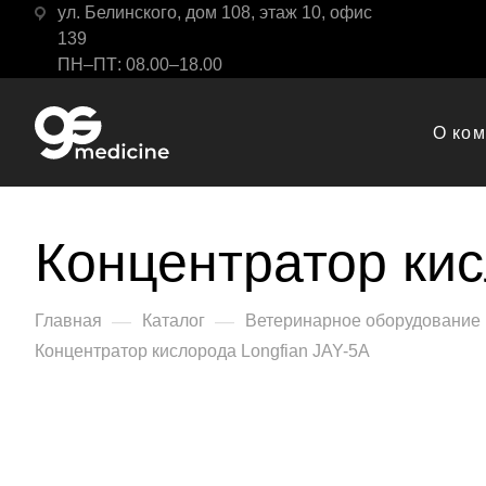
ул. Белинского, дом 108, этаж 10, офис
139
ПН–ПТ: 08.00–18.00
О ко
Концентратор кис
—
—
Главная
Каталог
Ветеринарное оборудование
Концентратор кислорода Longfian JAY-5A