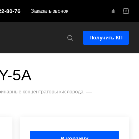
22-80-76
Заказать звонок
Получить КП
Y-5A
—
ринарные концентраторы кислорода
В корзину