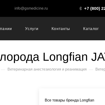
+7 (800) 2
info@gsmedicine.ru
мпании
Услуги
Контакты
Каталог
лорода Longfian JA
—
—
Ветеринарная анестезиология и реанимация
Вете
Все товары бренда Longfian