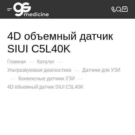
4D объемный датчик
SIUI C5L40K
—
—
Главная
Каталог
—
Ультразвуковая диагностика
Датчики для УЗИ
—
—
Конвексные датчики УЗИ
4D объемный датчик SIUI C5L40K