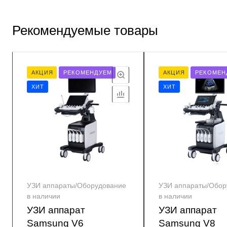
Рекомендуемые товары
АКЦИЯ
РЕКОМЕНДУЕМ
АКЦИЯ
РЕКОМЕН
ХИТ
ХИТ
УЗИ аппараты/Оборудование
УЗИ аппараты/Обор
в наличии
в наличии
УЗИ аппарат
УЗИ аппарат
Samsung V6
Samsung V8