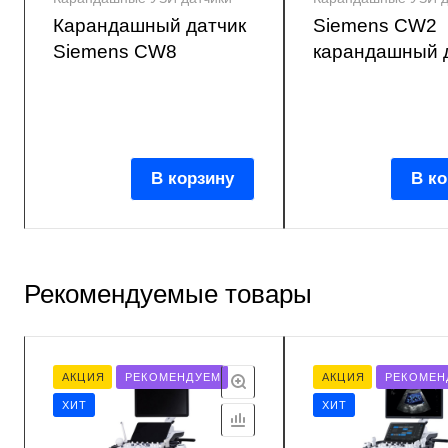
Карандашный датчик
Siemens CW2
Siemens CW8
карандашный 
В корзину
В ко
Рекомендуемые товары
АКЦИЯ
РЕКОМЕНДУЕМ
АКЦИЯ
РЕКОМЕН
ХИТ
ХИТ