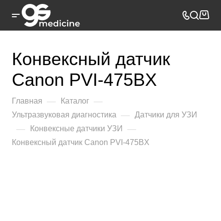
Конвексный датчик
Canon PVI-475BX
—
—
Главная
Каталог
—
Ультразвуковая диагностика
Датчики для УЗИ
—
—
Конвексные датчики УЗИ
Конвексный датчик Canon PVI-475BX