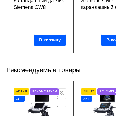
Карандашный датчик
Siemens CW2
Siemens CW8
карандашный 
В корзину
В ко
Рекомендуемые товары
АКЦИЯ
РЕКОМЕНДУЕМ
АКЦИЯ
РЕКОМЕН
ХИТ
ХИТ