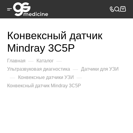
Конвексный датчик
Mindray 3C5P
—
—
Главная
Каталог
—
Ультразвуковая диагностика
Датчики для УЗИ
—
—
Конвексные датчики УЗИ
Конвексный датчик Mindray 3C5P