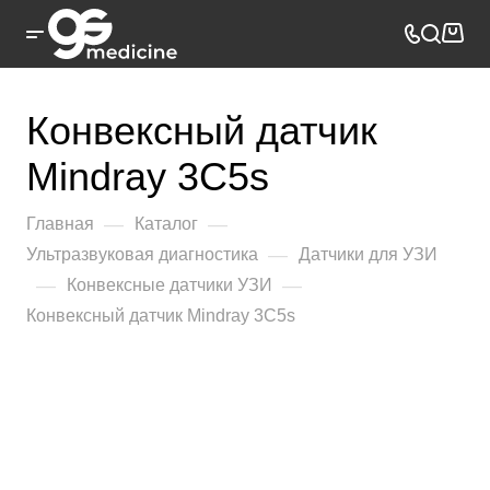
Конвексный датчик
Mindray 3C5s
—
—
Главная
Каталог
—
Ультразвуковая диагностика
Датчики для УЗИ
—
—
Конвексные датчики УЗИ
Конвексный датчик Mindray 3C5s