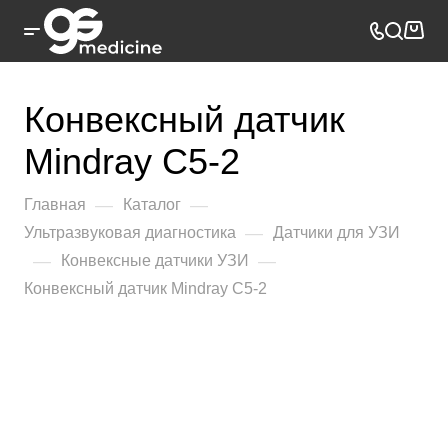
Конвексный датчик
Mindray C5-2
—
—
Главная
Каталог
—
Ультразвуковая диагностика
Датчики для УЗИ
—
—
Конвексные датчики УЗИ
Конвексный датчик Mindray C5-2