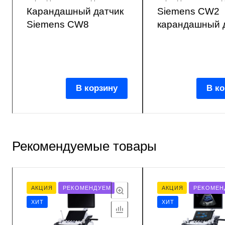
Карандашный датчик
Siemens CW2
Siemens CW8
карандашный 
В корзину
В ко
Рекомендуемые товары
АКЦИЯ
РЕКОМЕНДУЕМ
АКЦИЯ
РЕКОМЕН
ХИТ
ХИТ