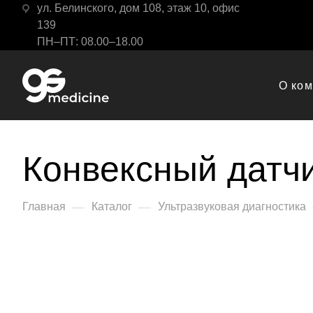
ул. Белинского, дом 108, этаж 10, офис
139
ПН–ПТ: 08.00–18.00
О ко
Конвексный датчи
—
—
Главная
Каталог
Ультразвуковая диагностика