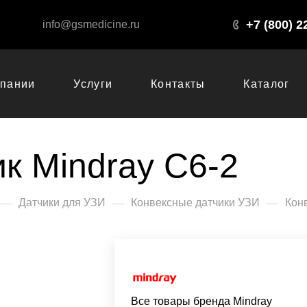
+7 (800) 2
info@gsmedicine.ru
мпании
Услуги
Контакты
Каталог
к Mindray C6-2
—
—
—
Датчики для УЗИ
Конвексные датчики УЗИ
Кон
Все товары бренда Mindray