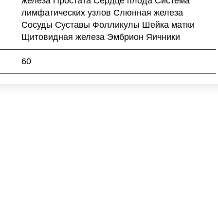
железа Простата Сердце плода Система
лимфатических узлов Слюнная железа
Сосуды Суставы Фолликулы Шейка матки
Щитовидная железа Эмбрион Яичники
60