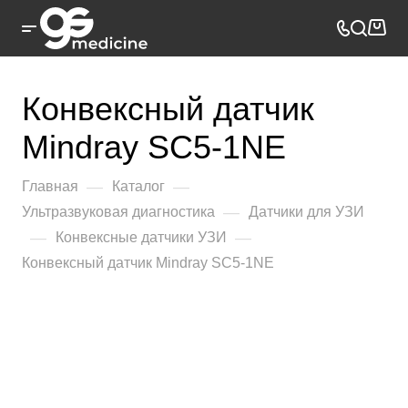
Конвексный датчик
Mindray SC5-1NE
—
—
Главная
Каталог
—
Ультразвуковая диагностика
Датчики для УЗИ
—
—
Конвексные датчики УЗИ
Конвексный датчик Mindray SC5-1NE