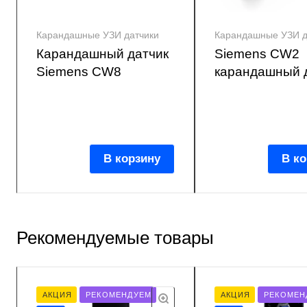
Карандашные УЗИ датчики
Карандашные УЗИ д
Карандашный датчик
Siemens CW2
Siemens CW8
карандашный 
В корзину
В ко
Рекомендуемые товары
АКЦИЯ
РЕКОМЕНДУЕМ
АКЦИЯ
РЕКОМЕН