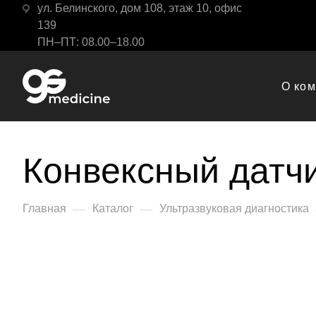
ул. Белинского, дом 108, этаж 10, офис
139
ПН–ПТ: 08.00–18.00
О ко
Конвексный датч
—
—
Главная
Каталог
Ультразвуковая диагностика