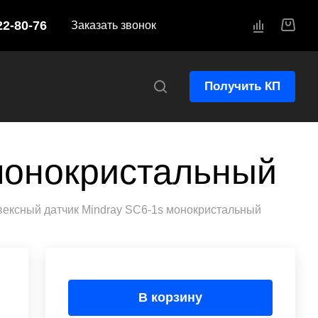
22-80-76
Заказать звонок
Получить КП
монокристальный
вексный датчик Mindray SC6-1s монокристальный
В корзину