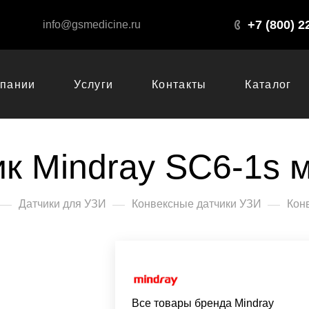
+7 (800) 2
info@gsmedicine.ru
мпании
Услуги
Контакты
Каталог
ик Mindray SC6-1s 
—
—
—
Датчики для УЗИ
Конвексные датчики УЗИ
Кон
Все товары бренда Mindray