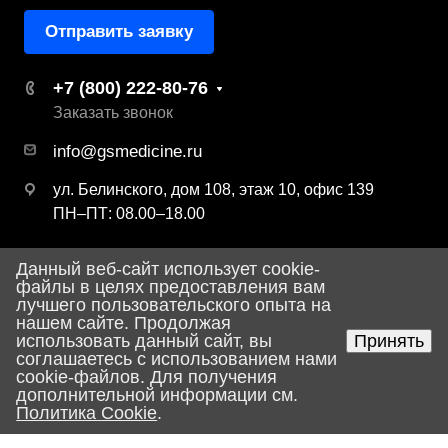
Отправить заявку
+7 (800) 222-80-76
Заказать звонок
info@gsmedicine.ru
ул. Белинского, дом 108, этаж 10, офис 139
ПН–ПТ: 08.00–18.00
Данный веб-сайт использует cookie-
© 2026 ООО «ДЖИ ЭС Медицина»
файлы в целях предоставления вам
лучшего пользовательского опыта на
Политика конфиденциальности
нашем сайте. Продолжая
использовать данный сайт, вы
Принять
соглашаетесь с использованием нами
Разработка сайта
cookie-файлов. Для получения
дополнительной информации см.
Политика Cookie
.
Главная
Поиск
Корзина
Услуги
Каталог
Контакты