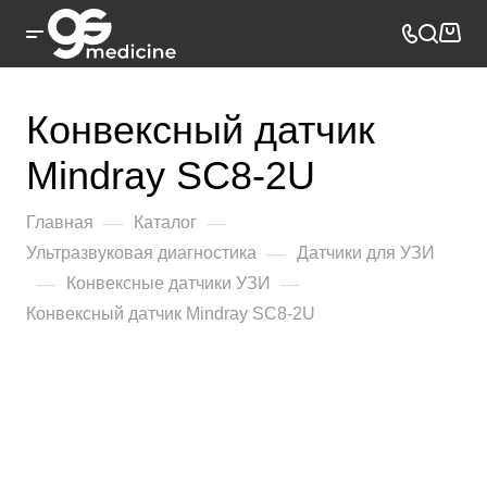
Конвексный датчик
Mindray SC8-2U
—
—
Главная
Каталог
—
Ультразвуковая диагностика
Датчики для УЗИ
—
—
Конвексные датчики УЗИ
Конвексный датчик Mindray SC8-2U