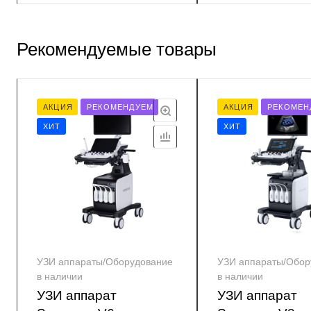
Рекомендуемые товары
АКЦИЯ
РЕКОМЕНДУЕМ
АКЦИЯ
РЕКОМЕН
ХИТ
ХИТ
УЗИ аппараты/Оборудование
УЗИ аппараты/Обор
в наличии
в наличии
УЗИ аппарат
УЗИ аппарат