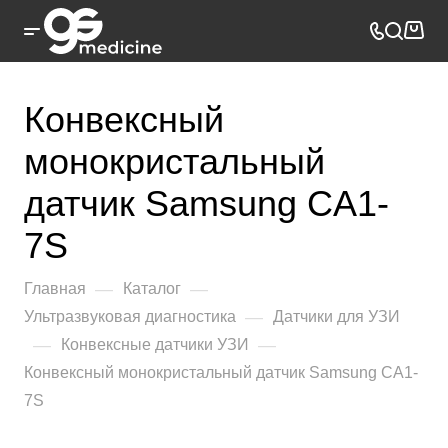
Конвексный
монокристальный
датчик Samsung CA1-
7S
—
—
Главная
Каталог
—
Ультразвуковая диагностика
Датчики для УЗИ
—
—
Конвексные датчики УЗИ
Конвексный монокристальный датчик Samsung CA1-
7S