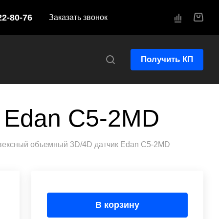
22-80-76
Заказать звонок
Получить КП
к Edan C5-2MD
вексный объемный 3D/4D датчик Edan C5-2MD
В корзину