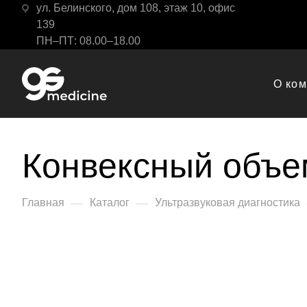
ул. Белинского, дом 108, этаж 10, офис
139
ПН–ПТ: 08.00–18.00
О ко
Конвексный объе
—
—
Главная
Каталог
Ультразвуковая диагностика