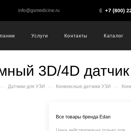
+7 (800) 2
info@gsmedicine.ru
мпании
Услуги
Контакты
Каталог
мный 3D/4D датчи
—
—
—
Датчики для УЗИ
Конвексные датчики УЗИ
Кон
Все товары бренда Edan
Цена действительна только для