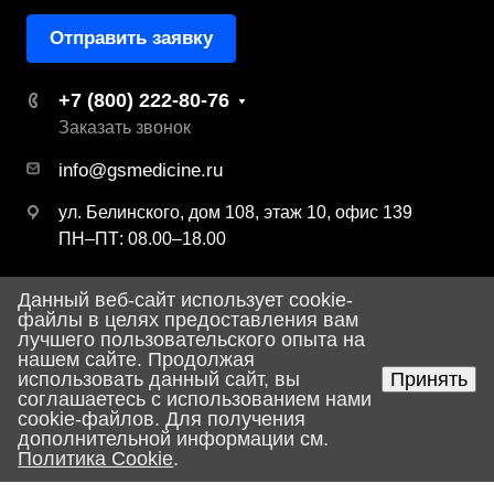
Отправить заявку
+7 (800) 222-80-76
Заказать звонок
info@gsmedicine.ru
ул. Белинского, дом 108, этаж 10, офис 139
ПН–ПТ: 08.00–18.00
Данный веб-сайт использует cookie-
© 2026 ООО «ДЖИ ЭС Медицина»
файлы в целях предоставления вам
лучшего пользовательского опыта на
Политика конфиденциальности
нашем сайте. Продолжая
использовать данный сайт, вы
Принять
соглашаетесь с использованием нами
Разработка сайта
cookie-файлов. Для получения
дополнительной информации см.
Политика Cookie
.
Главная
Поиск
Корзина
Услуги
Каталог
Контакты