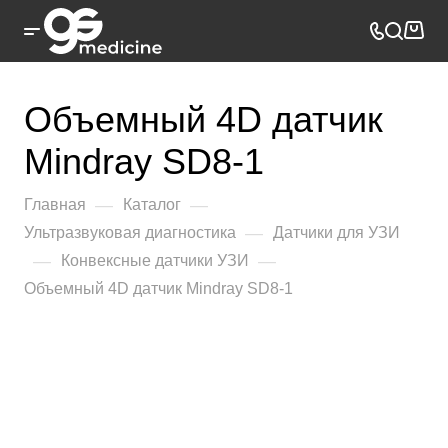
Объемный 4D датчик
Mindray SD8-1
—
—
Главная
Каталог
—
Ультразвуковая диагностика
Датчики для УЗИ
—
—
Конвексные датчики УЗИ
Объемный 4D датчик Mindray SD8-1