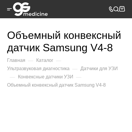
Объемный конвексный
датчик Samsung V4-8
—
—
Главная
Каталог
—
Ультразвуковая диагностика
Датчики для УЗИ
—
—
Конвексные датчики УЗИ
Объемный конвексный датчик Samsung V4-8