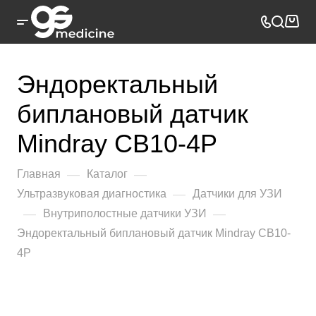
Эндоректальный
биплановый датчик
Mindray CB10-4P
—
—
Главная
Каталог
—
Ультразвуковая диагностика
Датчики для УЗИ
—
—
Внутриполостные датчики УЗИ
Эндоректальный биплановый датчик Mindray CB10-
4P